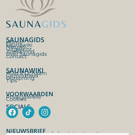
SAUNAGIDS
Home
Saunawiki
Nieuws
Uitgelicht
Zoek&Vind
Over Saunagids
Contact
SAUNAWIKI
Huid & Lichaam
Gezondheid
Oorsprong
Tips
VOORWAARDEN
Privacybeleid
Cookies
SOCIALS
F
I
a
n
c
s
NIEUWSBRIEF
e
t
Meld je aan voor de heetste nieuwtjes