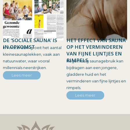
DE ‘SOCIALE SAUNA’ IS
HET EFFECT VAN SAUNA
IN OPKOMST
OP HET VERMINDEREN
In Amsterdam groeit het aantal
VAN FIJNE LIJNTJES EN
kleinesaunaplekken, vaak aan
RIMPELS
natuurwater, waar vooral
Regelmatig saunagebruik kan
millennials neerstrijken.
bijdragen aan een jongere,
gladdere huid en het
Lees meer
verminderen van fijne lijntjes en
rimpels.
Lees meer