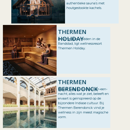
authentieke sauna’s met
houtgestookte kachels.
THERMEN
HOLIDAY
In Schiedam, midden in de
Randstad, ligt wellnessresort
Thermen Holiday.
THERMEN
BERENDONCK
Droom weg bij duizend-en-een-
nacht, alles wat je ziet, beleeft en
ervaart is geïnspireerd op de
bijzondere Indiase cultuur. Bij
Thermen Berendonck vind je
wellness in zijn meest magische
vorm.