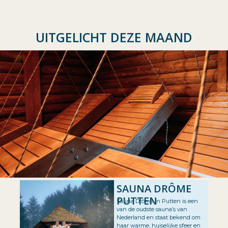
UITGELICHT DEZE MAAND
SAUNA DRÔME
PUTTEN
Sauna Drôme in Putten is een
van de oudste sauna’s van
Nederland en staat bekend om
haar warme, huiselijke sfeer en