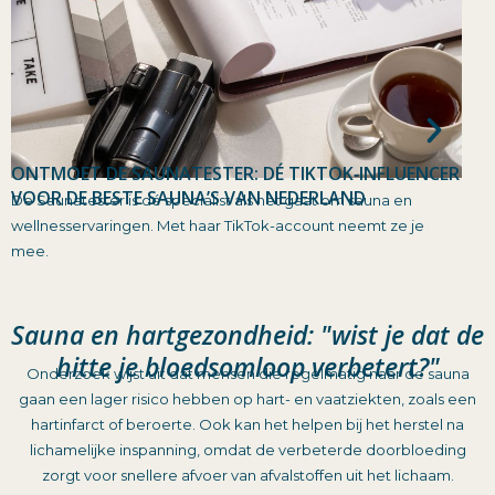
ONTMOET DE SAUNATESTER: DÉ TIKTOK‑INFLUENCER
AFV
Afva
VOOR DE BESTE SAUNA’S VAN NEDERLAND
De Saunatester is dé specialist als het gaat om sauna en
tall
wellnesservaringen. Met haar TikTok-account neemt ze je
mee.
Sauna en hartgezondheid: "wist je dat de
hitte je bloedsomloop verbetert?"
Onderzoek wijst uit dat mensen die regelmatig naar de sauna
gaan een lager risico hebben op hart- en vaatziekten, zoals een
hartinfarct of beroerte. Ook kan het helpen bij het herstel na
lichamelijke inspanning, omdat de verbeterde doorbloeding
zorgt voor snellere afvoer van afvalstoffen uit het lichaam.