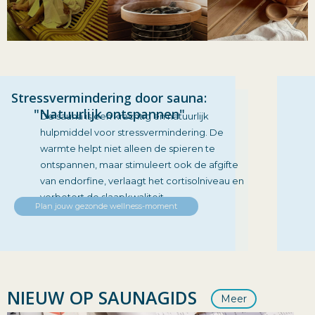
Stressvermindering door sauna:
"Natuurlijk ontspannen"
De sauna is een krachtig en natuurlijk
hulpmiddel voor stressvermindering. De
warmte helpt niet alleen de spieren te
ontspannen, maar stimuleert ook de afgifte
van endorfine, verlaagt het cortisolniveau en
verbetert de slaapkwaliteit.
Plan jouw gezonde wellness-moment
NIEUW OP SAUNAGIDS
Meer