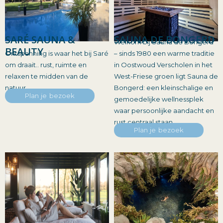
SARÉ SAUNA &
SAUNA DE BONGERD
Welkom bij Sauna de Bongerd
BEAUTY
Ontspanning is waar het bij Saré
– sinds 1980 een warme traditie
om draait.. rust, ruimte en
in Oostwoud Verscholen in het
relaxen te midden van de
West-Friese groen ligt Sauna de
natuur.
Bongerd: een kleinschalige en
Plan je bezoek
gemoedelijke wellnessplek
waar persoonlijke aandacht en
rust centraal staan.
Plan je bezoek