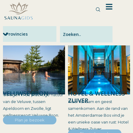
Ga
naar
de
inhoud
VELUWSE BRON
HOTEL & WELLNESS
Gelegen in de prachtige natuur
ZUIVER
van de Veluwe, tussen
Waar lichaam en geest
Apeldoorn en Zwolle, ligt
samenkomen. Aan de rand van
wellnessresort Veluwse Bron.
het Amsterdamse Bos vind je
Plan je bezoek
een unieke oase van rust: Hotel
& Wellness Zuiver.