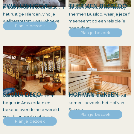
ZWALUWHOEVE
THERMEN BUSSLOO
Midden in de Veluwse natuur, in
Ontdek wereldse wellness bij
het rustige Hierden, vind je
Thermen Bussloo, waar je jezelf
wellnessresort Zwaluwhoeve.
meeneemt op een reis die je
Plan je bezoek
goed doet.
Plan je bezoek
SAUNA DECO
HOF VAN SAKSEN
Sauna Deco is al jaren een
Wie echt helemaal tot rust wil
begrip in Amsterdam en
komen, bezoekt het Hof van
bekend over de hele wereld
Saksen.
Plan je bezoek
voor haar unieke interieur.
Plan je bezoek