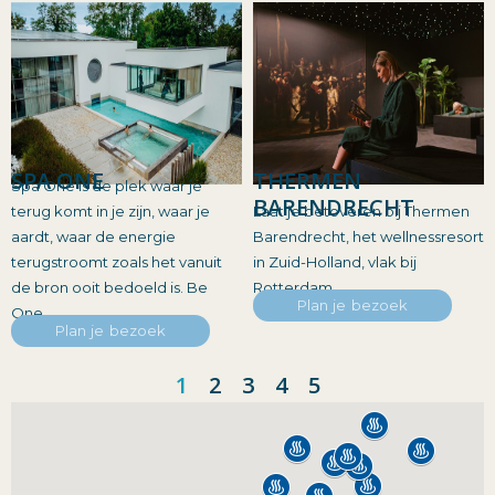
SPA ONE
THERMEN
Spa One is de plek waar je
BARENDRECHT
terug komt in je zijn, waar je
Laat je betoveren bij Thermen
aardt, waar de energie
Barendrecht, het wellnessresort
terugstroomt zoals het vanuit
in Zuid-Holland, vlak bij
de bron ooit bedoeld is. Be
Rotterdam.
Plan je bezoek
One.
Plan je bezoek
1
2
3
4
5