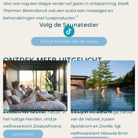
Voor wie nog een stapje verder wil gaan in ontspanning, biedt
Thermen Berendonck ook een scala aan massages en
“
behandelingen met luxeproducten.
Volg de Saunatester
Plan je bezoek aan de sauna
ONTDEK MEER UITGELICHT
ZWALUWHOEVE
VELUWSE BRON
Midden in de Veluwse natuur, in
Gelegen in de prachtige natuur
het rustige Hierden, vind je
van de Veluwe, tussen
wellnessresort Zwaluwhoeve.
Apeldoorn en Zwolle, ligt
wellnessresort Veluwse Bron.
Lees meer