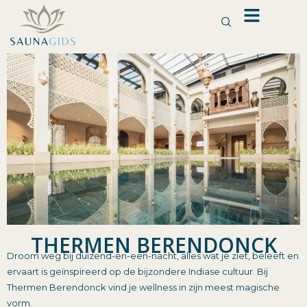
Ga
naar
de
inhoud
THERMEN BERENDONCK
Droom weg bij duizend-en-een-nacht, alles wat je ziet, beleeft en
ervaart is geïnspireerd op de bijzondere Indiase cultuur. Bij
Thermen Berendonck vind je wellness in zijn meest magische
vorm.