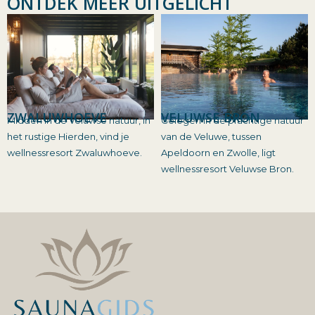
ONTDEK MEER UITGELICHT
ZWALUWHOEVE
VELUWSE BRON
Midden in de Veluwse natuur, in
Gelegen in de prachtige natuur
het rustige Hierden, vind je
van de Veluwe, tussen
wellnessresort Zwaluwhoeve.
Apeldoorn en Zwolle, ligt
wellnessresort Veluwse Bron.