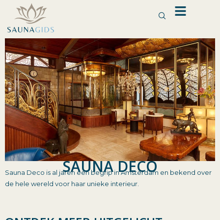
Ga
naar
de
inhoud
SAUNA DECO
Sauna Deco is al jaren een begrip in Amsterdam en bekend over
de hele wereld voor haar unieke interieur.