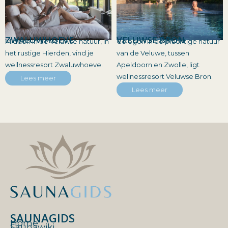
ZWALUWHOEVE
VELUWSE BRON
Midden in de Veluwse natuur, in
Gelegen in de prachtige natuur
het rustige Hierden, vind je
van de Veluwe, tussen
wellnessresort Zwaluwhoeve.
Apeldoorn en Zwolle, ligt
wellnessresort Veluwse Bron.
Lees meer
Lees meer
SAUNAGIDS
Home
Saunawiki