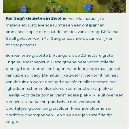
Pur Sang genieten in Zwolle​
Onze stijl? Modern, warm en sfeervol. Met natuurlijke
materialen, rustgevende ruimtes en een ontspannen
ambiance stap je direct uit de hectiek van alledag. Bij Sauna
Swoll geloven we in Pur Sang ontspannen: puur, eerlijk en
zonder poespas.
Een van onze grootste blikvangers is de 2,5 hectare grote
Engelse landschapstuin. Deze groene oase wordt volledig
omringd door bomen en hagen, waardoor je optimaal geniet
van rust en privacy. De natuurlijke zwemvijver vormt het hart
van de tuin en wordt omringd door sfeervolle terrassen met
ligbedden, schommelstoelen en comfortabele zitplekken.
Heerlijk voor deze zomer! Vanaf iedere plek kijk je uit over een
romantisch, parkachtig landschap met verrassende
doorkijkjes, glooiende grasvelden, kleurrijke bloemen en
prachtige boomgroepen. Een plek waar je vanzelf de tijd
vergeet.