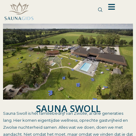
Ga
naar
de
inhoud
SAUNA SWOLL
Sauna Swoll is hét familiebedrijf van Zwolle, al drie generaties
lang. Hier komen eigentijdse wellness, oprechte gastvrijheid en
Zwolse nuchterheid samen. Alles wat we doen, doen we met
aandacht. Niet omdat het moet, maar omdat we vinden dat je dat