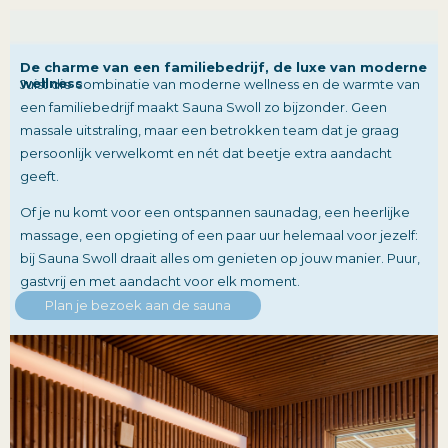
De charme van een familiebedrijf, de luxe van moderne
wellness​
Juist die combinatie van moderne wellness en de warmte van
een familiebedrijf maakt Sauna Swoll zo bijzonder. Geen
massale uitstraling, maar een betrokken team dat je graag
persoonlijk verwelkomt en nét dat beetje extra aandacht
geeft.
Of je nu komt voor een ontspannen saunadag, een heerlijke
massage, een opgieting of een paar uur helemaal voor jezelf:
bij Sauna Swoll draait alles om genieten op jouw manier. Puur,
gastvrij en met aandacht voor elk moment.
Plan je bezoek aan de sauna