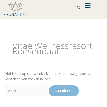
Ga
naar
de
inhoud
Zoek
naar:
Vitae Wellnessresort
Roosendaal
Het lijkt erop dat we niet kunnen vinden wat je zoekt.
Misschien kan zoeken helpen.