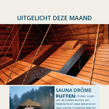
UITGELICHT DEZE MAAND
SAUNA DRÔME
PUTTEN
Sauna Drôme in Putten is een
van de oudste sauna’s van
Nederland en staat bekend om
haar warme, huiselijke sfeer en