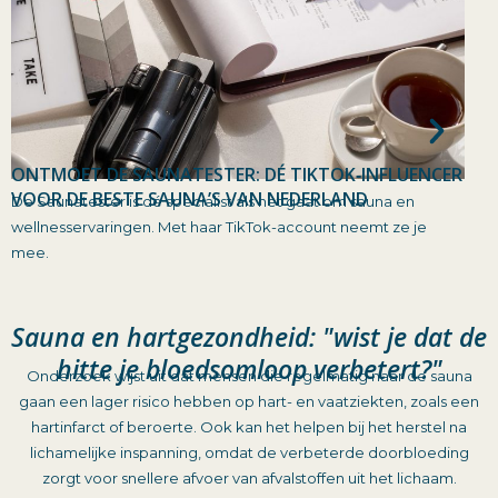
ONTMOET DE SAUNATESTER: DÉ TIKTOK‑INFLUENCER
AFV
Afva
VOOR DE BESTE SAUNA’S VAN NEDERLAND
De Saunatester is dé specialist als het gaat om sauna en
tall
wellnesservaringen. Met haar TikTok-account neemt ze je
mee.
Sauna en hartgezondheid: "wist je dat de
hitte je bloedsomloop verbetert?"
Onderzoek wijst uit dat mensen die regelmatig naar de sauna
gaan een lager risico hebben op hart- en vaatziekten, zoals een
hartinfarct of beroerte. Ook kan het helpen bij het herstel na
lichamelijke inspanning, omdat de verbeterde doorbloeding
zorgt voor snellere afvoer van afvalstoffen uit het lichaam.