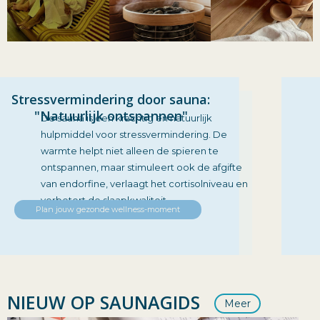
Stressvermindering door sauna:
"Natuurlijk ontspannen"
De sauna is een krachtig en natuurlijk
hulpmiddel voor stressvermindering. De
warmte helpt niet alleen de spieren te
ontspannen, maar stimuleert ook de afgifte
van endorfine, verlaagt het cortisolniveau en
verbetert de slaapkwaliteit.
Plan jouw gezonde wellness-moment
NIEUW OP SAUNAGIDS
Meer