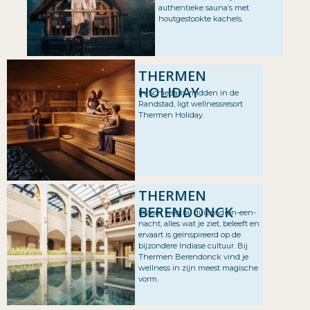
authentieke sauna’s met
houtgestookte kachels.
THERMEN
HOLIDAY
In Schiedam, midden in de
Randstad, ligt wellnessresort
Thermen Holiday.
THERMEN
BERENDONCK
Droom weg bij duizend-en-een-
nacht, alles wat je ziet, beleeft en
ervaart is geïnspireerd op de
bijzondere Indiase cultuur. Bij
Thermen Berendonck vind je
wellness in zijn meest magische
vorm.