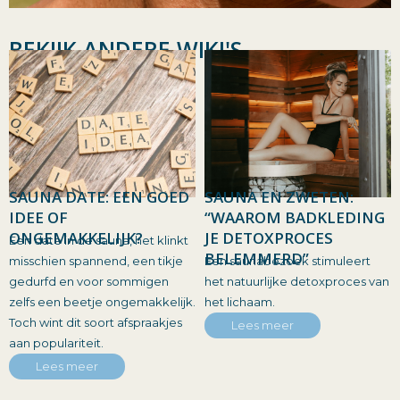
BEKIJK ANDERE WIKI'S
SAUNA DATE: EEN GOED
SAUNA EN ZWETEN:
IDEE OF
“WAAROM BADKLEDING
ONGEMAKKELIJK?
JE DETOXPROCES
Een date in de sauna, het klinkt
BELEMMERD”
misschien spannend, een tikje
Een saunabezoek stimuleert
gedurfd en voor sommigen
het natuurlijke detoxproces van
zelfs een beetje ongemakkelijk.
het lichaam.
Toch wint dit soort afspraakjes
Lees meer
aan populariteit.
Lees meer