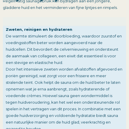
Regelmatig saunagebruik kan bijdragen aan een jongere,
gladdere huid en het verminderen van fijne lijntjes en rimpels.
Zweten, reinigen en hydrateren
De warmte stimuleert de doorbloeding, waardoor zuurstof en
voedingsstoffen beter worden aangevoerd naar de
huidcellen. Dit bevordert de celvernieuwing en ondersteunt
de aanmaak van collageen, een eiwit dat essentieel is voor
een stevige en elastische huid.
Door het intensieve zweten worden afvalstoffen afgevoerd en
poriën gereinigd, wat zorgt voor een frissere en meer
stralende teint. Ook helpt de sauna om de huid beter te laten
opnemen wat je erna aanbrengt, zoals hydraterende of
voedende crèmes. Hoewel sauna geen wondermiddel is
tegen huidveroudering, kan het wel een ondersteunende rol
spelen in het vertragen van dit proces. In combinatie met een
goede huidverzorging en voldoende hydratatie biedt sauna
een natuurlijke manier om de huid glad, veerkrachtig en
gezond te houden.