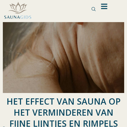
Ga
naar
de
inhoud
HET EFFECT VAN SAUNA OP
HET VERMINDEREN VAN
FIJNE LIJNTJES EN RIMPELS