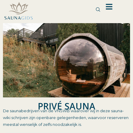
Ga
naar
de
inhoud
PRIVÉ SAUNA
De saunabedrijven van de VNSWB waarover wij in deze sauna-
wiki schrijven zijn openbare gelegenheden, waarvoor reserveren
meestal wenselijk of zelfs noodzakelijk is.