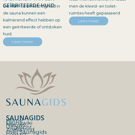
GEÏRRITEERDE HUID
De warmte en vochtigheid in
men de kleed- en toilet-
de sauna kunnen een
ruimtes heeft gepasseerd.
kalmerend effect hebben op
Lees meer
een geïrriteerde of ontstoken
huid.
Lees meer
SAUNAGIDS
Home
Saunawiki
Nieuws
Uitgelicht
Zoek&Vind
Over Saunagids
Contact