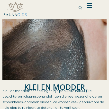
Ga
naar
de
inhoud
KLEI EN MODDER
Klei- en modderbehandelingen zijn populaire natuurlijke
gezichts- en lichaamsbehandelingen die veel gezondheids- en
schoonheidsvoordelen bieden. Ze worden vaak gebruikt om de
huid diep te reinigen, te detoxen en te verfrissen.