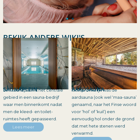
BEKIJK ANDERE WIKI'S
SAUNAPLEIN
AARDSAUNA
Een saunaplein is het centrale
Oorspronkelijk was de
gebied in een sauna-bedrijf
aardsauna (ook wel ‘maa-sauna’
waar men binnenkomt nadat
genaamd, naar het Finse woord
men de kleed- en toilet-
voor ‘hol’ of ‘kuil’) een
ruimtes heeft gepasseerd.
eenvoudig hol onder de grond
dat met hete stenen werd
Lees meer
verwarmd.