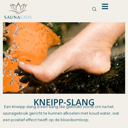
Ga
naar
de
inhoud
KNEIPP-SLANG
Een Kneipp slang is een slang die gebruikt wordt om na het
saunagebruik gericht te kunnen afkoelen met koud water, wat
een positief effect heeft op de bloedsomloop.