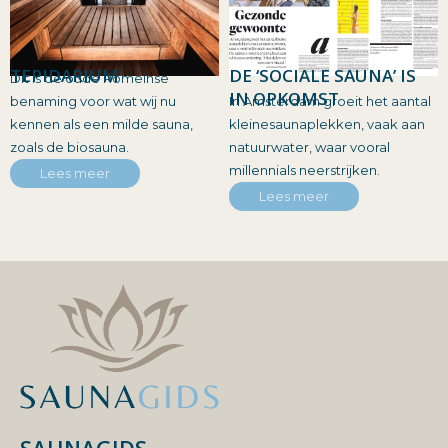
TEPIDARIUM
DE ‘SOCIALE SAUNA’ IS
Dit is de oude Romeinse
IN OPKOMST
benaming voor wat wij nu
In Amsterdam groeit het aantal
kennen als een milde sauna,
kleinesaunaplekken, vaak aan
zoals de biosauna.
natuurwater, waar vooral
millennials neerstrijken.
Lees meer
Lees meer
SAUNAGIDS