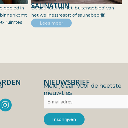
SAUNATUIN
le gebied in
De saunatuin is het ‘buitengebied’ van
n binnenkomt
het wellnessresort of saunabedrijf.
t- ruimtes
Lees meer
ARDEN
NIEUWSBRIEF
id
Meld je aan voor de heetste
nieuwtjes
I
n
s
t