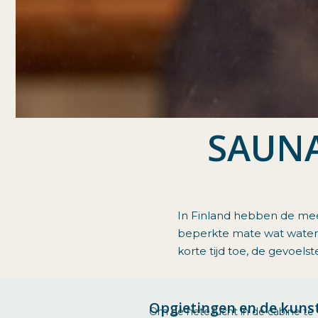
SAUNA
In Finland hebben de mee
beperkte mate wat water 
korte tijd toe, de gevoels
Opgietingen en de kunst
Om de hete lucht in de cabine te