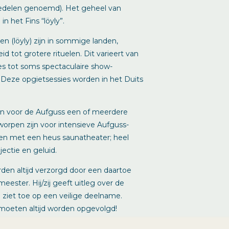
delen genoemd). Het geheel van
 het Fins “löyly”.
en (löyly) zijn in sommige landen,
d tot grotere rituelen. Dit varieert van
es tot soms spectaculaire show-
 Deze opgietsessies worden in het Duits
n voor de Aufguss een of meerdere
worpen zijn voor intensieve Aufguss-
ijven met een heus saunatheater; heel
ectie en geluid.
rden altijd verzorgd door een daartoe
ster. Hij/zij geeft uitleg over de
 ziet toe op een veilige deelname.
moeten altijd worden opgevolgd!