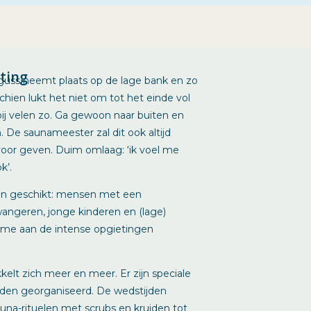
eting
guss neemt plaats op de lage bank en zo
schien lukt het niet om tot het einde vol
bij velen zo. Ga gewoon naar buiten en
. De saunameester zal dit ook altijd
oor geven. Duim omlaag: ‘ik voel me
k’.
een geschikt: mensen met een
wangeren, jonge kinderen en (lage)
ame aan de intense opgietingen
elt zich meer en meer. Er zijn speciale
jden georganiseerd. De wedstijden
sauna-rituelen met scrubs en kruiden tot