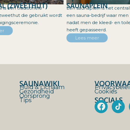
L (ZWEETHUT)
SAUNAPLEIN
 is een traditionele
Een saunaplein is het centra
zweethut die gebruikt wordt
een sauna-bedrijf waar me
nigingsceremonie.
nadat men de kleed- en toile
heeft gepasseerd.
er
Lees meer
SAUNAWIKI
VOORWA
Huid & Lichaam
Privacybele
Gezondheid
Cookies
Oorsprong
SOCIALS
Tips
F
a
c
e