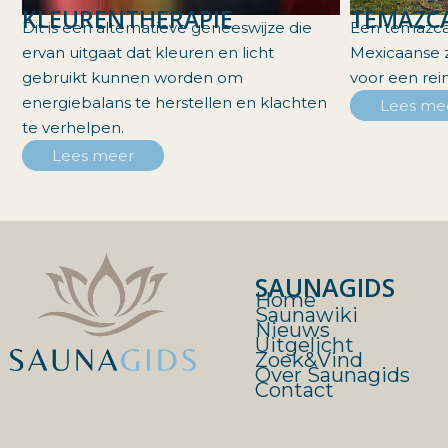
KLEURENTHERAPIE
TEMAZCA
Dit is een alternatieve geneeswijze die
Een temazcal
ervan uitgaat dat kleuren en licht
Mexicaanse 
gebruikt kunnen worden om
voor een rei
energiebalans te herstellen en klachten
Lees me
te verhelpen.
Lees meer
SAUNAGIDS
Home
Saunawiki
Nieuws
Uitgelicht
Zoek&Vind
Over Saunagids
Contact