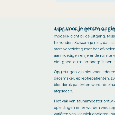
Tips voor je eerste opgi
Wie geen ervaring heeft met Auf
mogelijk dicht bij de uitgang. Mis
te houden. Schaam je niet, dat is 
start voorzichtig met het afkoelen
aanmoedigen en je er de ruimte v
niet goed’ duim omhoog: ‘ik ben o
Opgietingen zijn niet voor ieder
pacemaker, epileptiepatienten, z
bloeddruk patiënten wordt deeln
afgeraden.
Het vak van saunameester ontwikk
opleidingen en er worden wedstri
variëren van ‘klassiek opgieten’, 