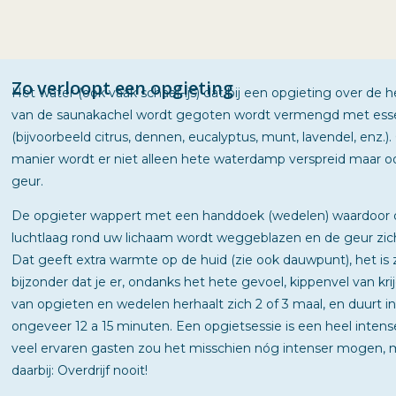
Zo verloopt een opgieting
Het water (ook vaak schaaf-ijs) dat bij een opgieting over de 
van de saunakachel wordt gegoten wordt vermengd met essen
(bijvoorbeeld citrus, dennen, eucalyptus, munt, lavendel, enz.)
manier wordt er niet alleen hete waterdamp verspreid maar oo
geur.
De opgieter wappert met een handdoek (wedelen) waardoor d
luchtlaag rond uw lichaam wordt weggeblazen en de geur zich
Dat geeft extra warmte op de huid (zie ook dauwpunt), het is z
bijzonder dat je er, ondanks het hete gevoel, kippenvel van kri
van opgieten en wedelen herhaalt zich 2 of 3 maal, en duurt in
ongeveer 12 a 15 minuten. Een opgietsessie is een heel intens
veel ervaren gasten zou het misschien nóg intenser mogen, 
daarbij: Overdrijf nooit!