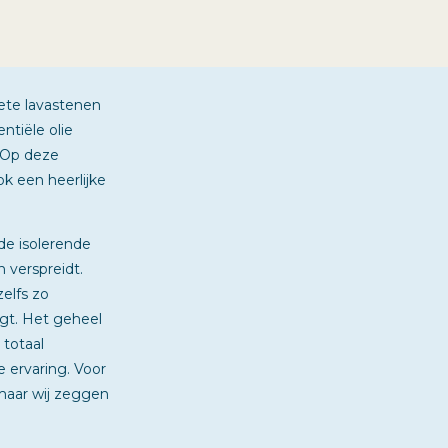
hete lavastenen
tiële olie
. Op deze
k een heerlijke
e isolerende
 verspreidt.
elfs zo
jgt. Het geheel
 totaal
e ervaring. Voor
maar wij zeggen