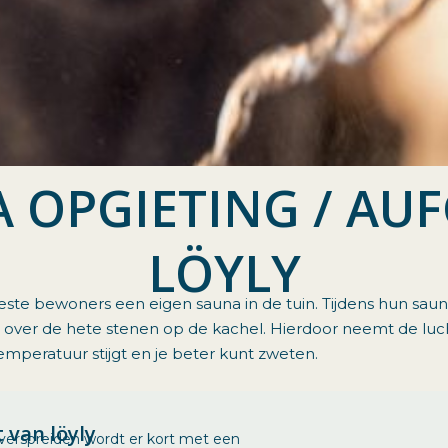
 OPGIETING / AUF
LÖYLY
ste bewoners een eigen sauna in de tuin. Tijdens hun sau
over de hete stenen op de kachel. Hierdoor neemt de luch
temperatuur stijgt en je beter kunt zweten.
 van löyly
 verspreiden wordt er kort met een