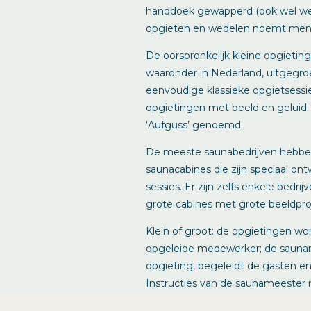
handdoek gewapperd (ook wel we
opgieten en wedelen noemt men in
De oorspronkelijk kleine opgieting
waaronder in Nederland, uitgegroei
eenvoudige klassieke opgietsessi
opgietingen met beeld en geluid.
‘Aufguss’ genoemd.
De meeste saunabedrijven hebbe
saunacabines die zijn speciaal ont
sessies. Er zijn zelfs enkele bedr
grote cabines met grote beeldproj
Klein of groot: de opgietingen wo
opgeleide medewerker; de saunamee
opgieting, begeleidt de gasten en
Instructies van de saunameester 