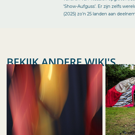
‘Show-Aufguss’. Er zijn zelfs w
(2025) zo’n 25 landen aan deelne
BEKIJK ANDERE WIKI'S