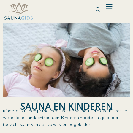
Ga
naar
de
inhoud
SAUNA EN KINDEREN
Kinderen kunnen prima mee naar de sauna. Er zijn daarbij echter
wel enkele aandachtspunten. Kinderen moeten altijd onder
toezicht staan van een volwassen begeleider.