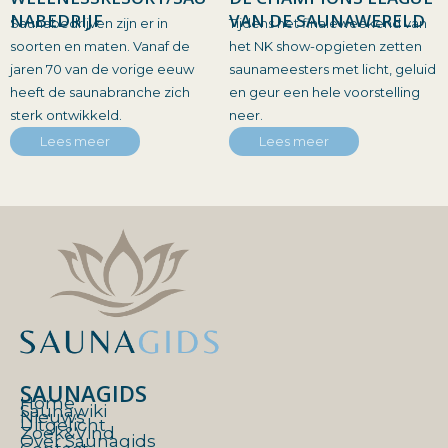
NABEDRIJF
VAN DE SAUNAWERELD
Saunabedrijven zijn er in
Tijdens het finaleweekend van
soorten en maten. Vanaf de
het NK show-opgieten zetten
jaren 70 van de vorige eeuw
saunameesters met licht, geluid
heeft de saunabranche zich
en geur een hele voorstelling
sterk ontwikkeld.
neer.
Lees meer
Lees meer
SAUNAGIDS
Home
Saunawiki
Nieuws
Uitgelicht
Zoek&Vind
Over Saunagids