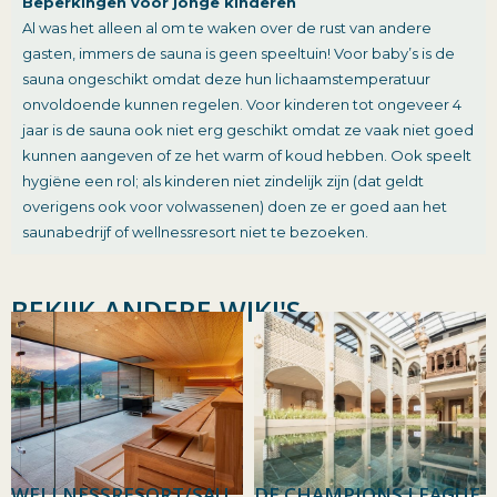
Beperkingen voor jonge kinderen
Al was het alleen al om te waken over de rust van andere
gasten, immers de sauna is geen speeltuin! Voor baby’s is de
sauna ongeschikt omdat deze hun lichaamstemperatuur
onvoldoende kunnen regelen. Voor kinderen tot ongeveer 4
jaar is de sauna ook niet erg geschikt omdat ze vaak niet goed
kunnen aangeven of ze het warm of koud hebben. Ook speelt
hygiëne een rol; als kinderen niet zindelijk zijn (dat geldt
overigens ook voor volwassenen) doen ze er goed aan het
saunabedrijf of wellnessresort niet te bezoeken.
BEKIJK ANDERE WIKI'S
WELLNESSRESORT/SAU
DE CHAMPIONS LEAGUE