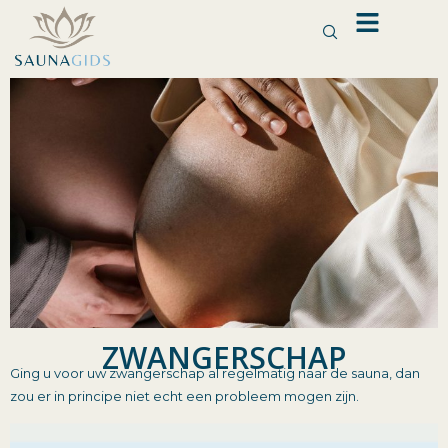
Ga
naar
de
inhoud
ZWANGERSCHAP
Ging u voor uw zwangerschap al regelmatig naar de sauna, dan
zou er in principe niet echt een probleem mogen zijn.