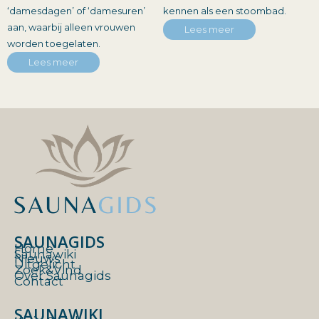
‘damesdagen’ of ‘damesuren’
kennen als een stoombad.
aan, waarbij alleen vrouwen
Lees meer
worden toegelaten.
Lees meer
SAUNAGIDS
Home
Saunawiki
Nieuws
Uitgelicht
Zoek&Vind
Over Saunagids
Contact
SAUNAWIKI