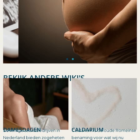
BEKIJK ANDERE WIKI'S
DAMESDAGEN
CALDARIUM
Sommige saunabedrijven in
Caldarium is de oude Romeinse
Nederland bieden zogeheten
benaming voor wat wij nu