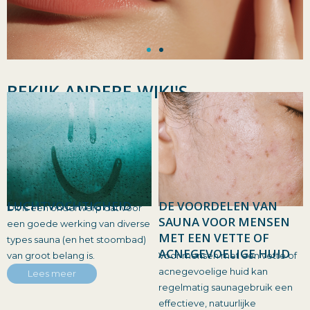
BEKIJK ANDERE WIKI'S
LUCHTVOCHTIGHEID
DE VOORDELEN VAN
Dit is een onderwerp dat voor
SAUNA VOOR MENSEN
een goede werking van diverse
MET EEN VETTE OF
types sauna (en het stoombad)
ACNEGEVOELIGE HUID
van groot belang is.
Voor mensen met een vette of
acnegevoelige huid kan
Lees meer
regelmatig saunagebruik een
effectieve, natuurlijke