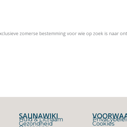
exclusieve zomerse bestemming voor wie op zoek is naar ont
SAUNAWIKI
VOORWA
Huid & Lichaam
Privacybele
Gezondheid
Cookies