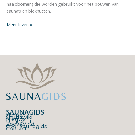
naaldbomen) die worden gebruikt voor het bouwen van
sauna’s en blokhutten.
Meer lezen »
SAUNAGIDS
Home
Saunawiki
Nieuws
Uitgelicht
Zoek&Vind
Over Saunagids
Contact