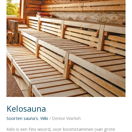
Kelosauna
Soorten sauna's
,
Wiki
/
Denise Warlixh
Kelo is een Fins woord, voor boomstammen (van grote