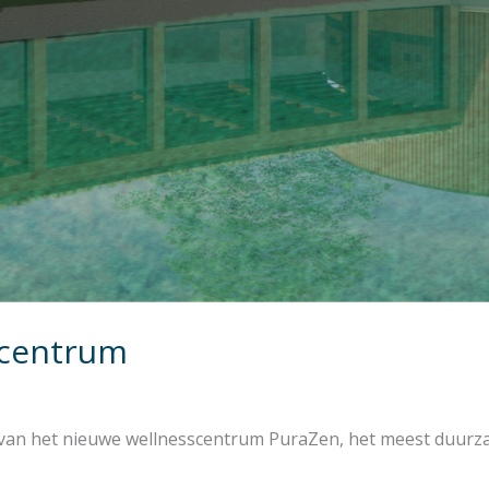
scentrum
 van het nieuwe wellnesscentrum PuraZen, het meest duurz