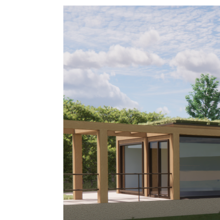
Purazen
Onthaastingscentrum