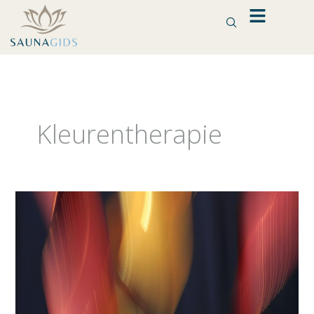
Ga
naar
de
inhoud
Kleurentherapie
Kleurentherapie