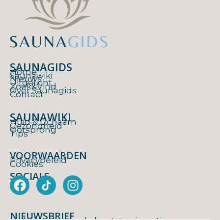
SAUNAGIDS
Home
Saunawiki
Nieuws
Uitgelicht
Zoek&Vind
Over Saunagids
Contact
SAUNAWIKI
Huid & Lichaam
Gezondheid
Oorsprong
Tips
VOORWAARDEN
Privacybeleid
Cookies
SOCIALS
F
I
a
n
c
s
NIEUWSBRIEF
e
t