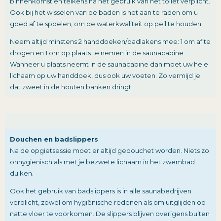
binnenkomst en telkens na het gebruik van het toilet verplicht.
Ook bij het wisselen van de baden is het aan te raden om u
goed af te spoelen, om de waterkwaliteit op peil te houden.
Neem altijd minstens 2 handdoeken/badlakens mee: 1 om af te
drogen en 1 om op plaats te nemen in de saunacabine.
Wanneer u plaats neemt in de saunacabine dan moet uw hele
lichaam op uw handdoek, dus ook uw voeten. Zo vermijd je
dat zweet in de houten banken dringt.
Douchen en badslippers
Na de opgietsessie moet er altijd gedouchet worden. Niets zo
onhygiënisch als met je bezwete lichaam in het zwembad
duiken.
Ook het gebruik van badslippers is in alle saunabedrijven
verplicht, zowel om hygiënische redenen als om uitglijden op
natte vloer te voorkomen. De slippers blijven overigens buiten