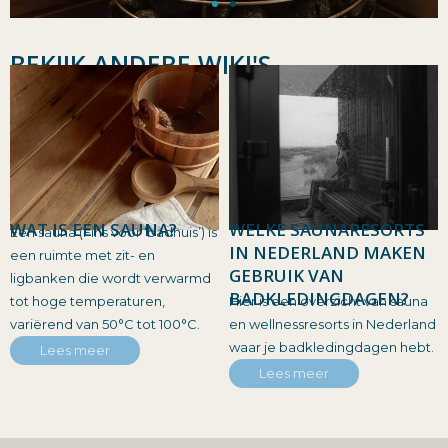
BEKIJK ANDERE WIKI'S
WAT IS EEN SAUNA?
WELKE SAUNARESORTS
Een sauna (Fins voor ‘badhuis’) is
IN NEDERLAND MAKEN
een ruimte met zit- en
GEBRUIK VAN
ligbanken die wordt verwarmd
BADKLEDINGDAGEN?
tot hoge temperaturen,
Hier is een overzicht van sauna
variërend van 50°C tot 100°C.
en wellnessresorts in Nederland
waar je badkledingdagen hebt.
Lees meer
Lees meer