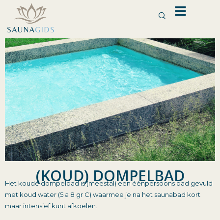
Ga
naar
de
inhoud
(KOUD) DOMPELBAD
Het koude dompelbad is (meestal) een éénpersoons bad gevuld
met koud water (5 a 8 gr C) waarmee je na het saunabad kort
maar intensief kunt afkoelen.