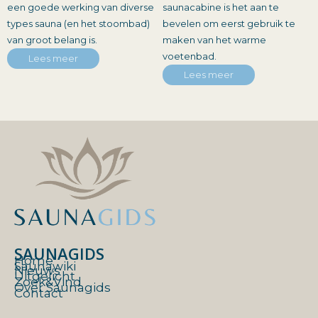
een goede werking van diverse
saunacabine is het aan te
types sauna (en het stoombad)
bevelen om eerst gebruik te
van groot belang is.
maken van het warme
voetenbad.
Lees meer
Lees meer
SAUNAGIDS
Home
Saunawiki
Nieuws
Uitgelicht
Zoek&Vind
Over Saunagids
Contact