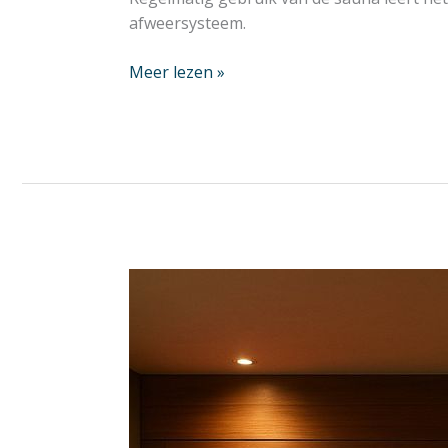
afweersysteem.
Meer lezen »
Gedrag
in
de
sauna