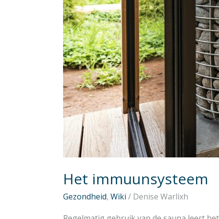
Het immuunsysteem
Gezondheid
,
Wiki
/
Denise Warlixh
Regelmatig gebruik van de sauna leert he