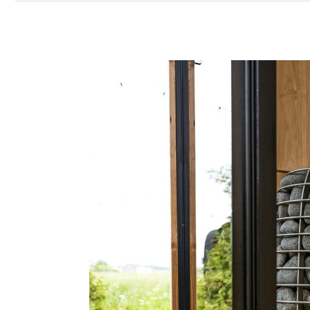
Het
immuunsysteem