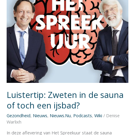
toch
een
ijsbad?
Luistertip: Zweten in de sauna
of toch een ijsbad?
Gezondheid
,
Nieuws
,
Nieuws.Nu
,
Podcasts
,
Wiki
/
Denise
Warlixh
In deze aflevering van Het Spreekuur staat de sauna