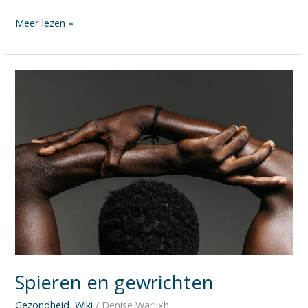
Meer lezen »
Spieren
en
gewrichten
Spieren en gewrichten
Gezondheid
,
Wiki
/
Denise Warlixh