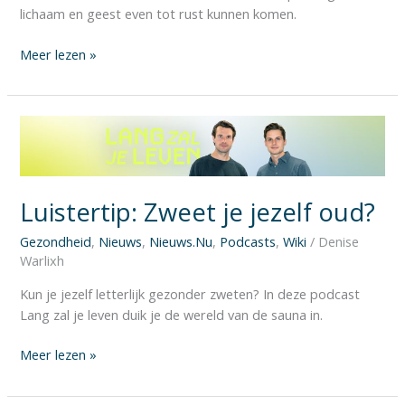
lichaam en geest even tot rust kunnen komen.
Meer lezen »
Luistertip:
Zweet
je
jezelf
Luistertip: Zweet je jezelf oud?
oud?
Gezondheid
,
Nieuws
,
Nieuws.Nu
,
Podcasts
,
Wiki
/
Denise
Warlixh
Kun je jezelf letterlijk gezonder zweten? In deze podcast
Lang zal je leven duik je de wereld van de sauna in.
Meer lezen »