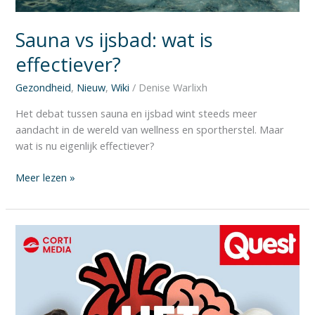
Sauna vs ijsbad: wat is
effectiever?
Gezondheid
,
Nieuw
,
Wiki
/
Denise Warlixh
Het debat tussen sauna en ijsbad wint steeds meer
aandacht in de wereld van wellness en sportherstel. Maar
wat is nu eigenlijk effectiever?
Meer lezen »
Luistertip:
Zweten
in
de
sauna
of