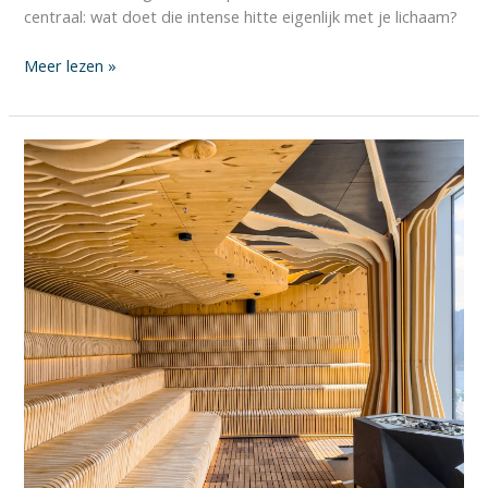
centraal: wat doet die intense hitte eigenlijk met je lichaam?
Meer lezen »
10
Redenen
waarom
jij
vaker
naar
de
sauna
moet